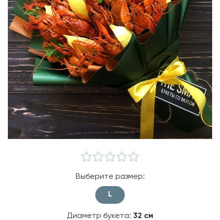
Выберите размер:
L
Диаметр букета:
32
см