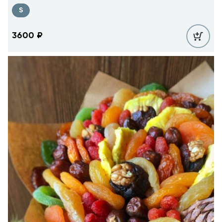
S
3600
₽